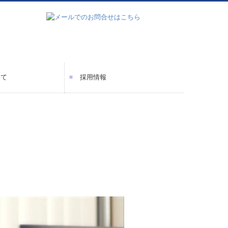
いて
採用情報
て
質問
画の策定支援