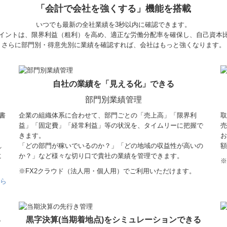
「会計で会社を強くする」機能を搭載
いつでも最新の全社業績を3秒以内に確認できます。
イントは、限界利益（粗利）を高め、適正な労働分配率を確保し、自己資本
さらに部門別・得意先別に業績を確認すれば、会社はもっと強くなります。
自社の業績を「見える化」できる
部門別業績管理
書
企業の組織体系に合わせて、部門ごとの「売上高」「限界利
取
益」「固定費」「経常利益」等の状況を、タイムリーに把握で
売
きます。
お
れ
「どの部門が稼いでいるのか？」「どの地域の収益性が高いの
額
に
か？」など様々な切り口で貴社の業績を管理できます。
※
※
FX2クラウド（法人用・個人用）でご利用いただけます。
ちら
る
黒字決算(当期着地点)をシミュレーションできる