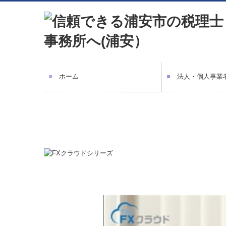
ホーム
法人・個人事業
最先端の経理処
税務調査は省略
社長のとなりで
会社設立をお考
黒字経営
よくあるご質問