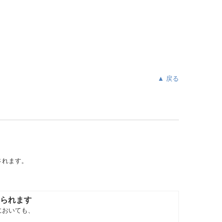
▲ 戻る
されます。
られます
においても、