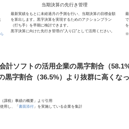
当期決算の先行き管理
最新実績をもとに未経過月の予測を行い、当期決算の目標金額
最
益
を算出します。黒字決算を実現するためのアクションプラン
で
（打ち手）を早期に検討できます。
を
黒字決算に向けた先行き管理の"入り口"として活用ください。
ちら
※
の会計ソフトの活用企業の黒字割合（58.1
の黒字割合（36.5%）より抜群に高くな
告（課税）事績の概要」より引用
使用し、「
書面添付
」を実施している企業を集計