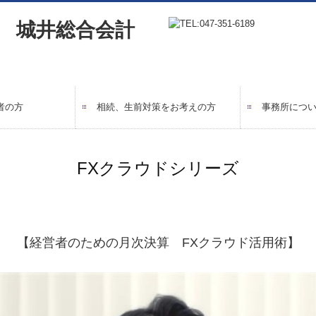
者の方
相続、生前対策をお考えの方
事務所につ
理で楽々
へ
サポート
えの方へ
（法人の方）
【相続】相続税の申告
【相続】賢い相続税対策
事務所紹介
経営理念
職員紹介
交通案内
業務案内
料金につい
よくあるご
FX4クラウド
経営改善計
FXクラウドシリーズ
【経営者のための月次決算 FXクラウド活用術】