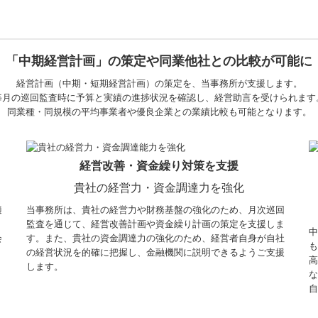
「中期経営計画」の策定や同業他社との比較が可能に
経営計画（中期・短期経営計画）の策定を、当事務所が支援します。
毎月の巡回監査時に予算と実績の進捗状況を確認し、経営助言を受けられます
同業種・同規模の平均事業者や優良企業との業績比較も可能となります。
経営改善・資金繰り対策を支援
貴社の経営力・資金調達力を強化
適
当事務所は、貴社の経営力や財務基盤の強化のため、月次巡回
監査を通じて、経営改善計画や資金繰り計画の策定を支援しま
中
会
す。また、貴社の資金調達力の強化のため、経営者自身が自社
も
の経営状況を的確に把握し、金融機関に説明できるようご支援
高
します。
な
自